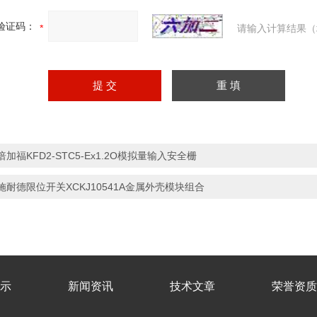
验证码：
请输入计算结果（
倍加福KFD2-STC5-Ex1.2O模拟量输入安全栅
施耐德限位开关XCKJ10541A金属外壳模块组合
示
新闻资讯
技术文章
荣誉资质