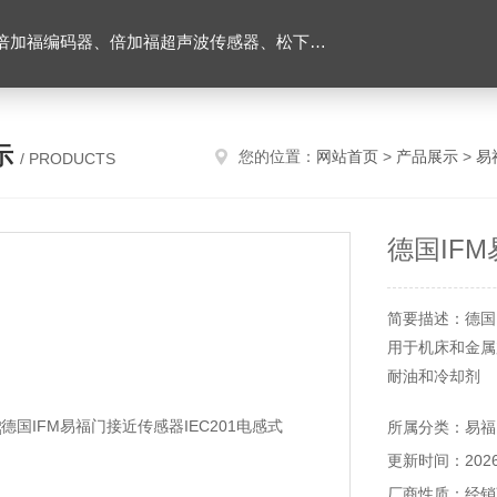
伺服驱动器、松下伺服电机、施耐德TM3模块、巴鲁夫位移传感器、易福门流量传感器等产品。
示
您的位置：
网站首页
>
产品展示
>
易
/ PRODUCTS
德国IFM
简要描述：德国I
用于机床和金属
耐油和冷却剂
金属感应面，经
所属分类：易福
感应范围大，正
更新时间：2026-
清晰的激光刻印
厂商性质：经销