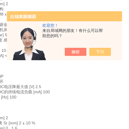
m] 2
结构
 x 1 / L = 50
镀金触点; 增长的感应距离
欢迎您！
于机床及冷却润滑剂应用
来自局域网的朋友！有什么可以帮
r] 50
助您的吗？
度 感应面
10...30 DC
] < 10
有
NP
常开
电压降最大值 [V] 2.5
C的持续电流负载 [mA] 100
Hz] 100
有
有
m] 2
r [mm] 2 ± 10 %
 0...1.6