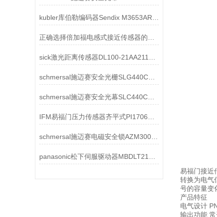
kubler库伯勒编码器Sendix M3653AR结构特点
正确选择倍加福电感式接近传感器的依据
sick激光距离传感器DL100-21AA2110工作环境介绍
schmersal施迈赛安全光栅SLG440COM-ER-0800-03-H 103054127技术参数
schmersal施迈赛安全光幕SLC440COM-ER-0330-30-H 103054055结构特点
IFM易福门压力传感器齐平式PI1706工作原理
schmersal施迈赛电磁安全锁AZM300B-I2-ST-SD2P 103001416技术参数
panasonic松下伺服驱动器MBDLT21NF技术参数
易福门接近
转换为电气
号的容量变
产品特征
电气设计 P
输出功能 