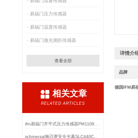
易福门流量传感器
易福门压力传感器
易福门温度传感器
易福门激光测距传感器
详情介
查看全部
品牌
德国IFM易
相关文章
RELATED ARTICLES
ifm易福门齐平式压力传感器PM1108工作原理
schmersal施迈赛安全光幕SLC440COM-ER-0330-30 103003940产品解析