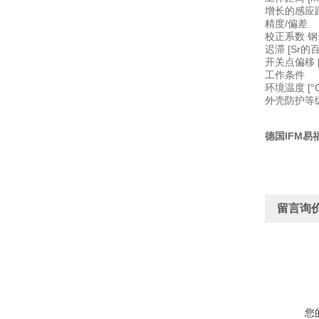
增长的感应
精度/偏差
校正系数 钢: 1 
迟滞 [Sr的百
开关点偏移 [m
工作条件
环境温度 [°C]
外壳防护等级 
德国IFM易
留言询
您