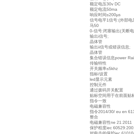
额定电压30v DC
额定电流50ma
响应时间≤200µs
信号电平1信号:(外部电压
马50
0-信号:闭塞输出(关断电流
输出i信号;
晶体管
输出ii信号或错误信息;
晶体管
集合错误信息power Rai
传输特性
开关频率≤5khz
指标/设置
led显示元素
控制元件
通过拨码开关配置
贴标空间用于在前面贴
指令一致
电磁兼容性
指令2014/30/ eu en 6
整合
电磁兼容性ne 21:2011
保护程度iec 60529:200
对电击的保护iec 61010-