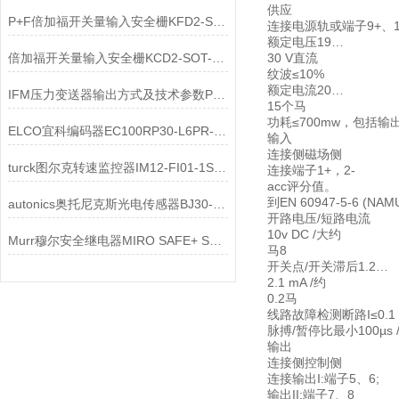
供应
P+F倍加福开关量输入安全栅KFD2-SH-Ex1深度解析
连接电源轨或端子9+、1
额定电压19…
倍加福开关量输入安全栅KCD2-SOT-EX1.LB数据表
30 V直流
纹波≤10%
额定电流20…
IFM压力变送器输出方式及技术参数PT5500
15个马
功耗≤700mw，包括输
ELCO宜科编码器EC100RP30-L6PR-1024工作原理
输入
连接侧磁场侧
turck图尔克转速监控器IM12-FI01-1SF-1I1R-C0/24VDC 7580225解析
连接端子1+，2-
acc评分值。
到EN 60947-5-6 (NAM
autonics奥托尼克斯光电传感器BJ30-BDT深度解析
开路电压/短路电流
10v DC /大约
Murr穆尔安全继电器MIRO SAFE+ Switch BA L 24 3000-33113-3020025介绍
马8
开关点/开关滞后1.2…
2.1 mA /约
0.2马
线路故障检测断路I≤0.1 
脉搏/暂停比最小100µs /
输出
连接侧控制侧
连接输出I:端子5、6;
输出II:端子7、8