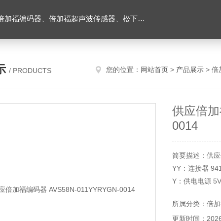
伺服驱动器、松下伺服电机、施耐德TM3模块、巴鲁夫位移传感器、易福门流量传感器等产品。
示
您的位置：
网站首页
>
产品展示
>
倍
/ PRODUCTS
供应倍加福
0014
简要描述：供应倍加
YY：连接器 9
Y：供电电源 5V
14 位，单匝
所属分类：倍加
硬件编码器
更新时间：2026-
数据传输速度高达 