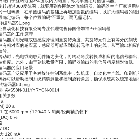
只能用于旋转范围360度以内的测量，称为单圈绝对值编码器。
旋转超过360度范围，就要用到多圈绝对值编码器。编码器生产厂家运用
另一组码盘，在单圈编码的基础上再增加圈数的编码，以扩大编码器的测
置确定编码，每个位置编码*不重复，而无需记忆。
业自动化科技有限公司专注代理销售
德国倍加福
P+F
编码器
编码器的工作原理
编码器采用光电或磁感应原理测量旋转角度。其旋转元件上有等分的刻线，
中有相对应的感应器，感应器可感应到旋转元件上的刻线，从而输出相应
信号。
转动时，光电或磁敏元件随之变化，将转动角度转换成相应的电信号输出
转角度。此外，由于刻线数量有限，编码器输出的电信号精度相对较低。
编码器的应用场景
编码器广泛应用于各种旋转控制系统中，如机床、自动化生产线、印刷机
码器可以帮助控制系统精确测量和控制旋转角度，确保系统高效稳定地运
AVS58N-011YYRYGN-0014
相关参数
 a
) 20 a
+11 在 6000 rpm 和 20/40 N 轴向/径向轴负载下
DC) 0 %
格
V DC
 120 mA