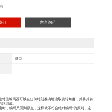
22 接口
商
我们
留言询价
进口
绝对值编码器可以在任何时刻准确地读取旋转角度，并将其转
电路组成。
0度时，编码又回到原点，这样就不符合绝对编码*的原则，这