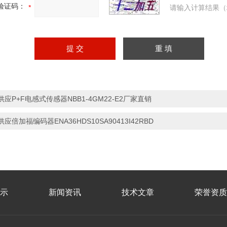
验证码：
请输入计算结果（
供应P+F电感式传感器NBB1-4GM22-E2厂家直销
供应倍加福编码器ENA36HDS10SA90413I42RBD
示
新闻资讯
技术文章
荣誉资质