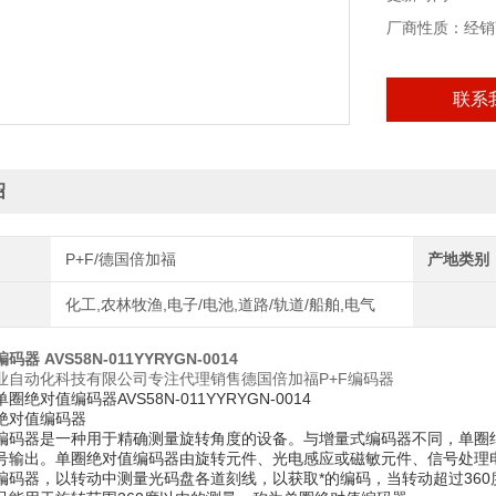
光隔离的 RS 4
厂商性质：经销
夹紧法兰
联系
绍
P+F/德国倍加福
产地类别
化工,农林牧渔,电子/电池,道路/轨道/船舶,电气
器 AVS58N-011YYRYGN-0014
业自动化科技有限公司专注代理销售德国倍加福P+F编码器
绝对值编码器AVS58N-011YYRYGN-0014
绝对值编码器
编码器是一种用于精确测量旋转角度的设备。与增量式编码器不同，单圈
号输出。单圈绝对值编码器由旋转元件、光电感应或磁敏元件、信号处理
编码器，以转动中测量光码盘各道刻线，以获取*的编码，当转动超过36