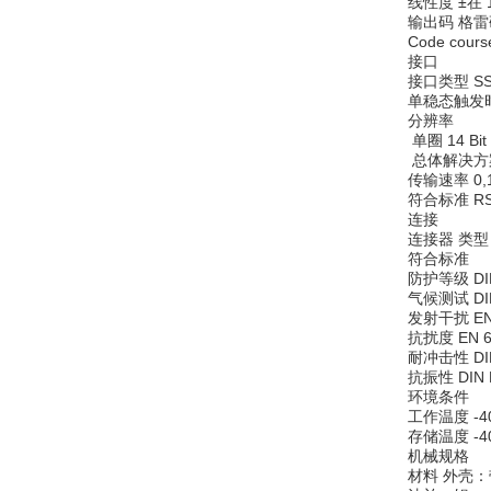
线性度 ±在 1
输出码 格
Code co
接口
接口类型 SS
单稳态触发时间
分辨率
单圈 14 Bit
总体解决方案 
传输速率 0,1 .
符合标准 RS
连接
连接器 类型 9
符合标准
防护等级 DIN
气候测试 DIN
发射干扰 EN 
抗扰度 EN 61
耐冲击性 DIN
抗振性 DIN E
环境条件
工作温度 -40 ..
存储温度 -40 ..
机械规格
材料 外壳