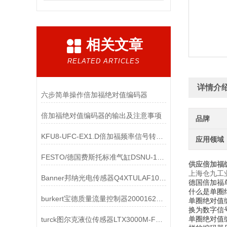
相关文章
RELATED ARTICLES
详情介
六步简单操作倍加福绝对值编码器
倍加福绝对值编码器的输出及注意事项
品牌
KFU8-UFC-EX1.D倍加福频率信号转换安全栅产品阐述
应用领域
FESTO/德国费斯托标准气缸DSNU-12产品介绍
供应倍加福编码
上海仓九工
Banner邦纳光电传感器Q4XTULAF100-Q8工作原理
德国倍加福单圈
什么是单圈
burkert宝德质量流量控制器20001620技术参数
单圈绝对值
换为数字信
单圈绝对值
turck图尔克液位传感器LTX3000M-F10-LI0-X3-H1151 1540323解析