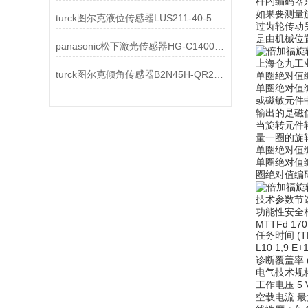
样的编码器
如果要测量
turck图尔克液位传感器LUS211-40-51-2UPN8-H1141 100004248结构特点
过齿轮传动
是由机械位
panasonic松下激光传感器HG-C1400L3-P结构特点
上海仓九工
turck图尔克倾角传感器B2N45H-QR20-2LI2X3-H1151 100031453技术参数
单圈绝对值
单圈绝对值
或磁敏元件
输出的是磁
当旋转元件
量一圈的旋
单圈绝对值
单圈绝对值
圈绝对值编
技术参数节选 
功能性安全
MTTFd 170
任务时间 (TM
L10 1,9 E
诊断覆盖率 (
电气技术规
工作电压 5 
空载电流 最大