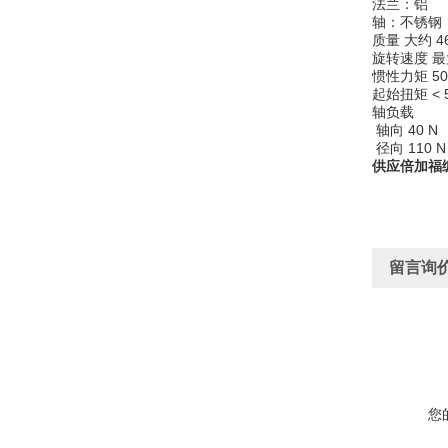
法兰：铝
轴：不锈钢
质量 大约 46
旋转速度 最大 
惯性力矩 50
起始扭矩 < 
轴负载
轴向 40 N
径向 110 
供应倍加福编码
留言询
您