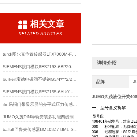
相关文章
RELATED ARTICLES
turck图尔克位置传感器LTX7000M-F10-LI0-X3-H1151 1540331技术参数
详情介绍
SIEMENS接口模块6ES7193-6BP20-0DA0产品介绍
burkert宝德电磁阀不锈钢G3/4寸*2/2常闭 140829工作原理
品牌
J
SIEMENS接口模块6ES7155-6AU01-0CN0功能介绍
JUMO久茂液位开关408401
ifm易福门带显示屏的齐平式压力传感器PI1714工作原理
一、型号含义拆解
型号段
JUMO久茂DIN导轨安装多功能四线制变送器707070结构特点和技术突破
408401
基础型号，对应 ZEL
000
标准配置，无特殊
balluff巴鲁夫传感器BML03Z7 BML-S1H1-S6RC-M3CA-D0-KA00,3-S284应用领域
036
过程连接：G1/2 