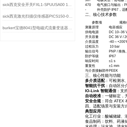
387
电极类型：短电极，
sick西克安全开关FXL1-SPUUSA00 1122586工作原理
470
电气接口与输出：PNP 
-
外壳防护 IP67，
二、核心技术参数
sick西克激光扫描仪传感器PICS150-01000 Core-1 1134608结构特点
参数项
规格
测量原理
电容感应
burkert宝德8041型电磁式流量变送器552780结构特点
供电电源
DC 10–36 
开关容量
DC 36 V / 
介质温度
-40～+200
过程压力
10 bar
输出信号
PNP / 推挽、
防护等级
IP67
响应时间
≤1 s
重复性
±1 mm
与介质接触部件
PEEK
三、核心性能与功能
多介质适配
：可检测水
智能抗干扰
：自动区分
IO-Link 智能通信
：支
自动校准
：一键标定，
安全合规
：符合 ATEX
四、适配场景与安装方
典型应用
化工行业：酸碱储罐、
食品制药：饮料、药液
水处理：污水池、清水