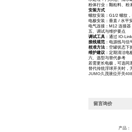
粉体行业：颗粒料、粉末
安装方式
螺纹安装：G1/2 螺纹
电极安装：垂直 / 水
电气连接：M12 连接器
五、调试与维护要点
调试工具
：通过 IO-
接线规范
：电源线与信
校准方法
：空罐状态下
维护建议
：定期清洁电
六、选型与替代参考
若需更长电极，可选同系列
替代传统浮球开关时，
JUMO久茂液位开关408401
留言询价
产品：