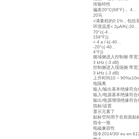
传输特性
偏差20°C(68°F)， 4…
20马
<满量程的0.1%，包括
环境温度< 2µA/K(-20…
70°c(-4…
158°F));
< 4 a / k(-40…
-20°c(-40…
4°F))
频域侧进入控制侧:带宽为0
3 kHz (-3 dB)
控制侧进入现场侧:带宽为0
3 kHz (-3 dB)
上升时间10 ~ 90%≤10
电隔离
输入/输出基本绝缘符合IEC
输入/电源基本绝缘符合IEC
输出/电源增强绝缘符合IE
指标/设置
显示元素了
贴标空间用于在前面贴
指令一致
电磁兼容性
指令2014/30/ eu en 6