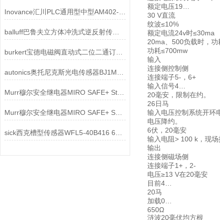
额定电压19…
Inovance汇川PLC通用型中型AM402-CPU1608TN结构特点
30 V直流
纹波≤10%
balluff巴鲁夫立方体冲洗式逆反射传感器BOS01FN BOS 23K-PA-RR10-S4原理
额定电流24v时≤30ma
20ma、500负载时，功
功耗≤700mw
burkert宝德电磁阀直动式二位二通订货号20026392选购指南相关介绍
输入
连接侧控制侧
autonics奥托尼克斯光电传感器BJ1M-DDT-C-P应用领域
连接端子5-，6+
输入信号4…
Murr穆尔安全继电器MIRO SAFE+ Step 24 3000-33113-3020050技术参数
20毫安，限制在约。
26日马
Murr穆尔安全继电器MIRO SAFE+ Switch H 48-230 3000-33113-1020012原理
输入电压控制系统开环电压
电压降约。
6伏，20毫安
sick西克槽型传感器WFL5-40B416 6036822应用场景
输入电阻> 100 k，现
输出
连接侧磁场侧
连接端子1+，2-
电压≥13 V在20毫安
目前4…
20马
加载0…
650Ω
涟波20毫伏均方根