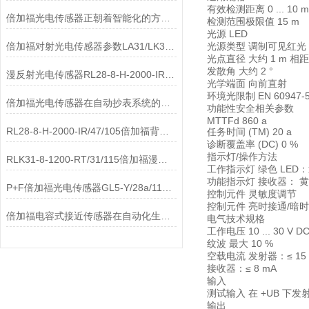
有效检测距离 0 ... 10 
倍加福光电传感器正朝着智能化的方向发展
检测范围极限值 15 m
光源 LED
倍加福对射光电传感器参数LA31/LK31/25/31/115
光源类型 调制可见红光
光点直径 大约 1 m 相距
发散角 大约 2 °
漫反射光电传感器RL28-8-H-2000-IR/47/105工作原理
光学端面 向前直射
环境光限制 EN 60947-
倍加福光电传感器在自动抄表系统的应用
功能性安全相关参数
MTTFd 860 a
RL28-8-H-2000-IR/47/105倍加福背景光电传感器介绍
任务时间 (TM) 20 a
诊断覆盖率 (DC) 0 %
指示灯/操作方法
RLK31-8-1200-RT/31/115倍加福漫反射光电传感器参数
工作指示灯 绿色 LED
功能指示灯 接收器： 黄
P+F倍加福光电传感器GL5-Y/28a/115相关介绍
控制元件 灵敏度调节
控制元件 亮时接通/暗
倍加福电容式接近传感器在自动化生产线中的应用
电气技术规格
工作电压 10 ... 30 V D
纹波 最大 10 %
空载电流 发射器：≤ 15
接收器：≤ 8 mA
输入
测试输入 在 +UB 下
输出