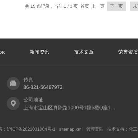
共 15 条记录，当前 1 / 3 页 首页 上一页
下一页
末
示
新闻资讯
技术文章
荣誉资质
传真
86-021-56467973
公司地址
上海市宝山区真陈路1000号1幢6楼Q座1152
号：
沪ICP备2021031904号-1
sitemap.xml
管理登陆
技术支持：
化工