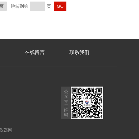
页
跳转到第
页
在线留言
联系我们
公
众
号
二
维
码
仪器网