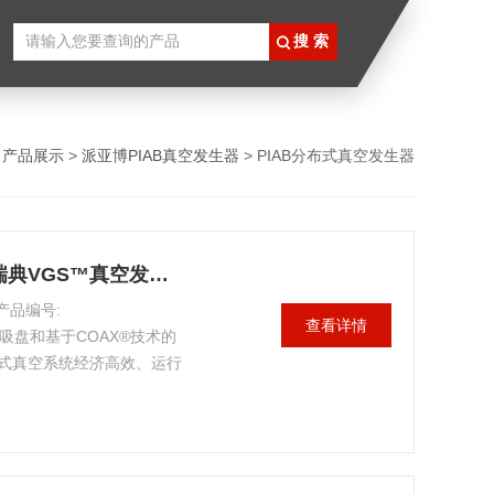
>
产品展示
>
派亚博PIAB真空发生器
> PIAB分布式真空发生器
VGS™2010 OF15x45P供应PIAB/瑞典VGS™真空发生器和吸盘正品
产品编号:
查看详情
集各种吸盘和基于COAX®技术的
式真空系统经济高效、运行
型和简化工作，为客户提供