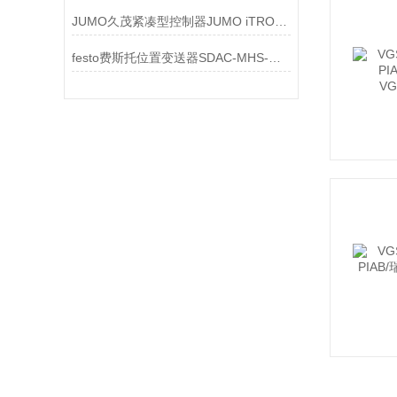
JUMO久茂紧凑型控制器JUMO iTRON DR 100 702060技术参数
festo费斯托位置变送器SDAC-MHS-M20-1L-V-E-0.3-M8 8128402相关介绍