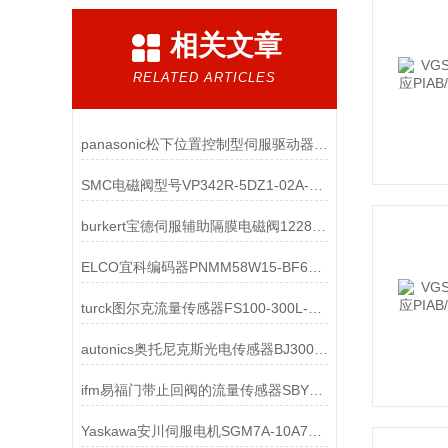
相关文章
RELATED ARTICLES
panasonic松下位置控制型伺服驱动器MCDLN31SE应用领域
SMC电磁阀型号VP342R-5DZ1-02A-F三通先导式
burkert宝德伺服辅助隔膜电磁阀122842深度解析
ELCO宜科编码器PNMM58W15-BF6XTR-4096/8192ND相关介绍
turck图尔克流量传感器FS100-300L-62-2UPN8-H1141 100001014技术参数
autonics奥托尼克斯光电传感器BJ300-DDT-P相关介绍
ifm易福门带止回阀的流量传感器SBY333工作原理
Yaskawa安川伺服电机SGM7A-10A7A61产品介绍