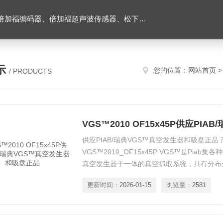
伺服驱动器、松下伺服电机、施耐德TM3模块、巴鲁夫位移传感器、易福门流量传感器等产品。
示
您的位置：
网站首页
/ PRODUCTS
供应PIAB/瑞典VGS™真空发生器和吸盘正品 
VGS™2010_OF15x45P VGS™是Piab
真空发生器于一体的真空抓取系统，具有分布
可靠等优势，同时能够大幅简化真空系统的选
更新时间：
2026-01-15
浏览量：
2581
更多便利。