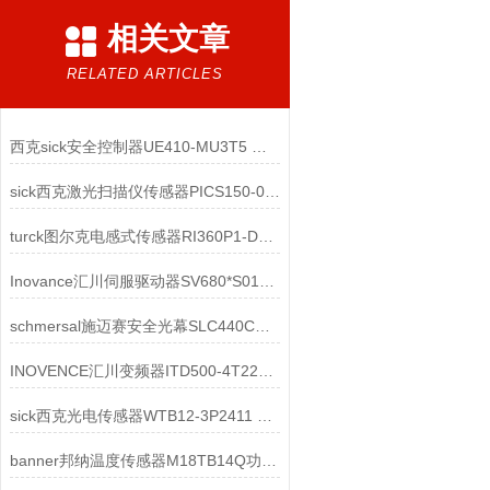
相关文章
RELATED ARTICLES
西克sick安全控制器UE410-MU3T5 订货号: 6026136
sick西克激光扫描仪传感器PICS150-01000 Core-1 1134608结构特点
turck图尔克电感式传感器RI360P1-DSU35-ELIU5X2-H1151 1590866结构特点
Inovance汇川伺服驱动器SV680*S012I-GINT技术参数
schmersal施迈赛安全光幕SLC440COM-ER-0330-35 103003999技术参数
INOVENCE汇川变频器ITD500-4T22GB-B07纺织细沙机专用变频器
sick西克光电传感器WTB12-3P2411 1041422工作原理
banner邦纳温度传感器M18TB14Q功能特点