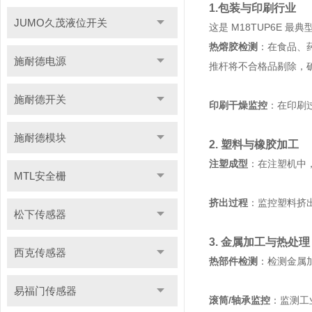
1.包装与印刷行业
JUMO久茂液位开关
这是 M18TUP6E
热熔胶检测
：在食品、
施耐德电源
推杆将不合格品剔除，
施耐德开关
印刷干燥监控
：在印刷
施耐德模块
2. 塑料与橡胶加工
注塑成型
：在注塑机中
MTL安全栅
挤出过程
：监控塑料挤
松下传感器
3. 金属加工与热处理
西克传感器
热部件检测
：检测金属
易福门传感器
滚筒/轴承监控
：监测工