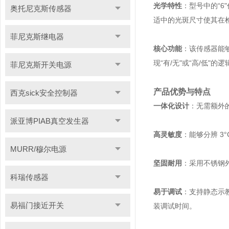
光学特性
：型号中的“6
奥托尼克斯传感器
适中的光斑尺寸使其在
菲尼克斯继电器
核心功能
：该传感器能
现“有/无"或“高/低"的
菲尼克斯开关电源
产品优势与特点
西克sick安全控制器
一体化设计
：无需额外
派亚博PIAB真空发生器
高灵敏度
：能够分辨 
MURR/穆尔电源
坚固耐用
：采用不锈钢外
科瑞传感器
易于调试
：支持静态示
易福门接近开关
装调试时间。