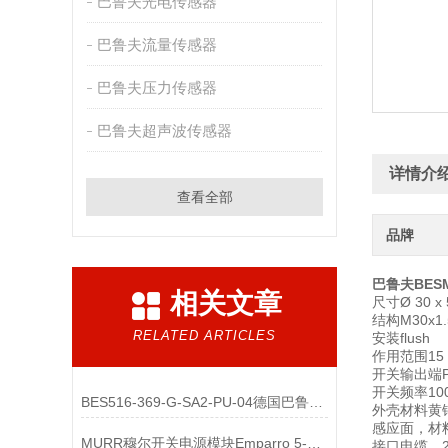
巴鲁夫光电传感器
巴鲁夫流量传感器
巴鲁夫压力传感器
巴鲁夫超声波传感器
详情介
查看全部
品牌
巴鲁夫BESM
相关文章
尺寸Ø 30 x 
结构M30x1.
RELATED ARTICLES
安装flush
作用范围15
开关输出端P
开关频率100
BES516-369-G-SA2-PU-04德国巴鲁夫电感式传感器原理
外壳材料黄铜
感应面，材料
MURR穆尔开关电源模块Emparro 5-100-240/24 85440工作原理
接口电缆，2.