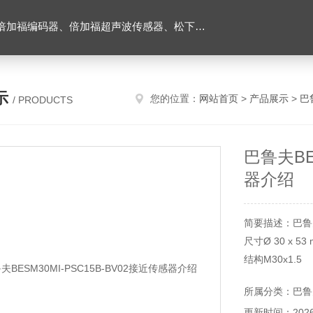
伺服驱动器、松下伺服电机、施耐德TM3模块、巴鲁夫位移传感器、易福门流量传感器等产品。
示
您的位置：
网站首页
>
产品展示
>
巴
/ PRODUCTS
巴鲁夫BE
器介绍
简要描述：巴鲁夫B
尺寸Ø 30 x 53
结构M30x1.5
安装flush
所属分类：巴鲁
作用范围15 m
更新时间：2026-