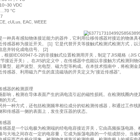
0~30 VDC
.70 °C
7
, cULus, EAC, WEEE
是一种具有感知物体接近能力的器件，它利用位移传感器对接近的物体具
近传感器称为接近开关。 [1] 它是代替开关等接触式检测式检测方式，
息并转化成电信号。 [2]
中，根据IEC60947-5-2的非接触式位置检测用开关，制定了JIS规格（JIS
2节接近开关）。在JIS的定义中，在传感器中也能以非接触方式检测到物
容量型、超声波型、光电型、磁力型等构成。在本技术指南中，将检测金
近传感器、利用磁力产生的直流磁场的开关定义为“接近传感器"。
传感器的检测原理
场影响，检测在导体表面产生的涡电流引起的磁性损耗。在检测线圈内使
测的方式。
另外一种方式，还包括检测频率相位成分的铝检测传感器，和通过工作线
侧和传感器一侧的表面上，发生变压器的状态。
传感器
传感器是一个以电极为检测端的经电电容接近开关，它由高频振荡电路、
极与大地之间存在一定的电容量，它成为振荡电路的一个组成部分。当被
电感应而产生极化现象，被测物体越靠近检测电极，检测电极上的感应电