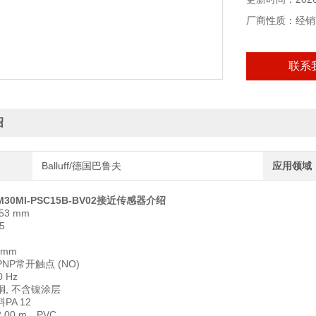
开关输出端PNP
开关频率100 H
厂商性质：经销
外壳材料黄铜,
感应面，材料PA 
联系
接口电缆，2.00
工作电压Ub10~3
环境温度-25...7
绍
防护等级IP67
许可/一致性CE, 
Balluff/德国巴鲁夫
应用领域
30MI-PSC15B-BV02接近传感器介绍
53 mm
5
 mm
NP常开触点 (NO)
 Hz
, 不含镍涂层
PA 12
00 m，PVC