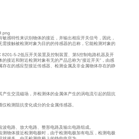
有敏感特性来识别物体的接近，并输出相应开关信号，因此，
以无需接触被检测对象为目的的传感器的总称，它能检测对象的
 C 8201-5-2低压开关装置及控制装置、第5控制电路机器及开
体的接近和附近检测对象有无的产品总称为“接近开关"，由感
属存在的感应型接近传感器、检测金属及非金属物体存在的静
其产生交流磁场，并检测体的金属体产生的涡电流引起的阻抗
圈仅检测阻抗变化成分的全金属传感器。
检波电路、放大电路、整形电路及输出电路组成。
检测物体接近检测电极时，由于检测电极加有电压，检测电极
荷就越多。由于检测电极上的静电电容为