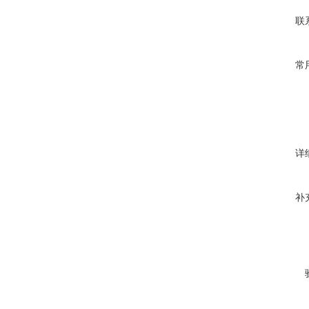
联
常
详
补