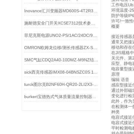
工作电压Ub1
环境温度-25..
Inovance汇川变频器MD600S‑4T2R3深度解析
防护等级IP6
许可/一致性CE
施耐德安全门开关XCSE7312技术参数介绍
概要
菲尼克斯电源UNO2-PS/1AC/24DC/960W工作原理相关介绍
接近传感器
通常又把接
移动和存在信
OMRON欧姆龙位移/测长传感器ZX-SB11产品
在JIS规格
关元件、第
SMC气缸CDQ2A40-10DMZ-M9NZ结构分析
应型、静电
电容量型接
sick西克传感器IMX08-04BNSZC0S 1134177特点
原理
编辑 语音
turck图尔克B2NF60H-QR20-2LI2X3-H1151 100031518相关介绍
感应型接近
通过外部磁
变化进行检
burkert宝德热式气体质量流量控制器20001609结构特点
此外，作为
在检测体一
种类
电容式接近
电容式接近
平时检测电
就会受到静