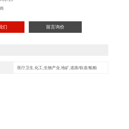
常开触点 (NO)
z
商
 不含镍涂层
12
我们
留言询价
 m，PVC
0 VDC
0 °C
cULu
医疗卫生,化工,生物产业,地矿,道路/轨道/船舶