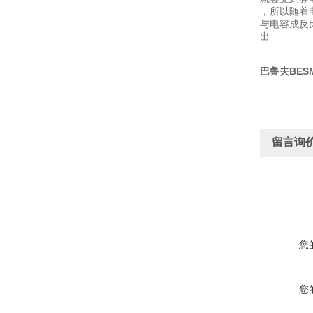
，所以随着
与电容成反
出
巴鲁夫BESM
留言询
您
您