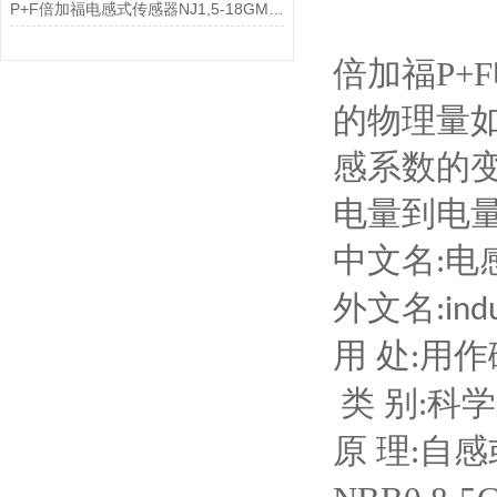
P+F倍加福电感式传感器NJ1,5-18GM-N-D产品介绍
倍加福P+F
的物理量
感系数的
电量到电
中文名
电
:
外文名
:ind
用
处
用作
:
类 别
科学
:
原
理
自感
: