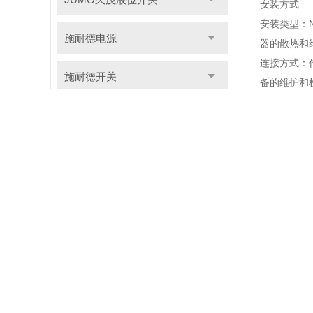
安装方式
安装类型：
施耐德电源
器的散热和
连接方式：
施耐德开关
备的维护和
感应范围与
施耐德模块
感应范围：N
精度与重复
MTL安全栅
电气特性
输出类型：N
松下传感器
工作电压与
西克传感器
环境适应性
工作温度：N
易福门传感器
抗干扰能力
应用领域
巴鲁夫传感器