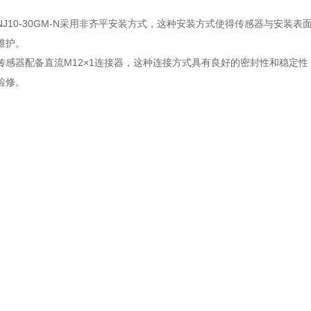
NJ10-30GM-N采用非齐平安装方式，这种安装方式使得传感器与安装
维护。
传感器配备直流M12×1连接器，这种连接方式具有良好的密封性和稳定
检修。
精度
J10-30GM-N的感应范围为8mm，能够在较短的距离内准确检测到金
性：该传感器具有高精度和良好的重复性，能够确保在多次检测中保持一
J10-30GM-N的电气输出为2线制，常开（NO）型，适用于多种控制
电流：传感器的工作电压范围为10至30V DC，电流消耗较低，有助于
J10-30GM-N能够在较宽的温度范围内稳定工作，通常为-25℃至70
：传感器采用电感技术，对外界环境光不敏感，能够在强光干扰或恶劣天