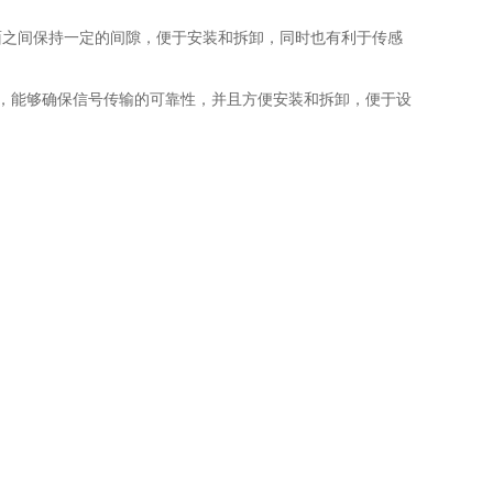
表面之间保持一定的间隙，便于安装和拆卸，同时也有利于传感
性，能够确保信号传输的可靠性，并且方便安装和拆卸，便于设
属物体的接近。
致的检测结果，提高检测的准确性和可靠性。
系统，能够方便地与PLC等控制器进行连接。
节省能源和降低设备的整体功耗。
℃，适应各种恶劣的工业环境。
气条件下保持稳定的检测性能。