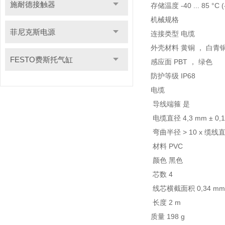
施耐德接触器
存储温度 -40 ... 85 °C (-
机械规格
菲尼克斯电源
连接类型 电缆
外壳材料 黄铜 ， 白青
FESTO费斯托气缸
感应面 PBT ， 绿色
防护等级 IP68
电缆
导线端箍 是
电缆直径 4,3 mm ± 0,
弯曲半径 > 10 x 缆线
材料 PVC
颜色 黑色
芯数 4
线芯横截面积 0,34 m
长度 2 m
质量 198 g