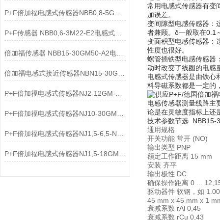
常用电感式传感器有变
P+F倍加福电感式传感器NBB0,8-5GM25-E2应用领域
加误差。
变间隙型电感传感器：
者兼顾。δ一般取在0.1
P+F传感器 NBB0,6-3M22-E2电感式传感器介绍
变面积型电感传感器：
性度也很好。
倍加福传感器 NBB15-30GM50-A2电感式传感器相关介绍
螺管插铁型电感传感器
动时改变了线圈的电感
倍加福电感式接近传感器NBN15-30GM50-E2原理
电感式传感器是由铁心
料导磁系数都是一定的
P+F倍加福电感式传感器NJ2-12GM-N-V1工作原理
电感传感器测量线路主
论是在灵敏度指标上还
P+F倍加福电感式传感器NJ10-30GM-N结构特点
技术参数节选 NBB15-30
通用规格
P+F倍加福电感式传感器NJ1,5-6,5-N深度解析
开关功能 常开 (NO)
输出类型 PNP
P+F倍加福电感式传感器NJ1,5-18GM-N-D产品介绍
额定工作距离 15 mm
安装 齐平
输出极性 DC
确保操作距离 0 ... 12,
驱动器件 软钢，如 1.003
45 mm x 45 mm x 1 
衰减系数 rAl 0,45
衰减系数 rCu 0,43