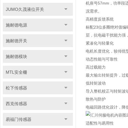
机座号57mm，功率
JUMO久茂液位开关
况需求。
高精度反馈系统
施耐德电源
标配23位多圈绝对值
层，抗电磁干扰能力强
施耐德开关
紧凑化与轻量化
电机长度优化，较传统
施耐德模块
动态性能与可靠性
高过载能力
MTL安全栅
最大输出转矩提升，过
低转矩波动
松下传感器
导入整机校正与转矩波
散热与防护
西克传感器
电磁回路优化设计，降
易福门传感器
适配性与易用性