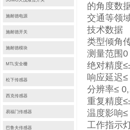
的角度数
交通等领
施耐德电源
技术数据
施耐德开关
类型
倾角
施耐德模块
测量范围
0
绝对精度
≤
MTL安全栅
响应延迟
≤
松下传感器
分辨率
≤ 0,
西克传感器
重复精度
≤
温度影响
≤
易福门传感器
工作指示
巴鲁夫传感器