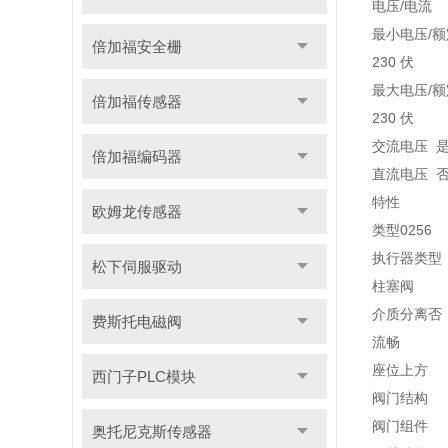
电压/电流
最小电压/
倍加福安全栅
230 伏
最大电压/
倍加福传感器
230 伏
交流电压 
倍加福编码器
直流电压 
特性
欧姆龙传感器
类型0256
执行器类型
松下伺服驱动
柱塞阀
介质分离否
费斯托电磁阀
流畅
座位上方
西门子PLC模块
阀门结构
阀门组件
奥托尼克斯传感器