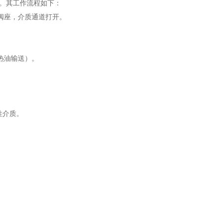
助。其工作流程如下：
阀座，介质通道打开。
热油输送）。
。
性介质。