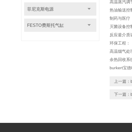
高温蒸汽调
菲尼克斯电源
热油输送控
制药与医疗
FESTO费斯托气缸
灭菌设备控
反应釜介质
环保工程：
高温烟气处
余热回收系
burkert
上一篇：
下一篇：