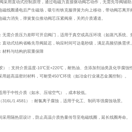
电磁阀采用直动式控制原理，通过电磁力直接驱动阀芯动作，无需先导阀辅
电磁线圈通电后产生磁场，吸引衔铁克服弹簧力向上移动，带动阀芯离开
电磁力消失，弹簧复位推动阀芯压紧阀座，关闭介质通道。
：无需介质压力差即可开启阀门，适用于真空或高压环境（如蒸汽系统、
：直动式结构省略先导阀延迟，响应时间可达毫秒级，满足高频切换需求
：材料与结构的双重保障
橡胶）：支持介质温度-10℃至+220℃，耐热油、含添加剂油类及化学腐蚀
采用超高温密封材料，可耐受450℃环境（如冶金行业液态金属控制）。
适用于中性介质（如水、压缩空气），成本较低。
316L/1.4581）：耐氯离子腐蚀，适用于化工、制药等强腐蚀场景。
间采用隔热层设计，防止高温介质热量传导至电磁线圈，延长线圈寿命。