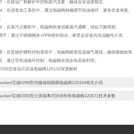
节：在炼油厂裂解炉中控制蒸汽流量，确保反应温度稳定。
制：在沥青加工系统中，通过电磁阀精确调节热油循环，避免管道堵塞。
：
制：在蒸汽灭菌柜中，电磁阀快速切换蒸汽通断，缩短灭菌周期。
调节：通过不锈钢阀体+FPM密封组合，耐受反应釜内高温酸性介质。
理：在焚烧炉燃料控制系统中，电磁阀耐受高温烟气腐蚀，确保燃烧效率
统：通过导热油循环控制，电磁阀实现余热高效利用。
宝德0256型直动式高温电磁阀120133深度解析
burkert宝德0290型伺服辅助隔膜电磁阀120104相关介绍
burkert宝德0330型介质隔离式转动衔铁电磁阀120571技术参数