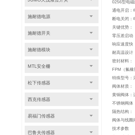
0256型
通电开启：
施耐德电源
断电关闭：
关键优势：
施耐德开关
零压差启动
响应速度快
施耐德模块
耐高温设计
密封材料：
MTL安全栅
FPM（氟
特殊型号：
松下传感器
阀体材质：
黄铜阀体：
西克传感器
不锈钢阀体（
隔热结构：
易福门传感器
阀体与线圈
技术参数
巴鲁夫传感器