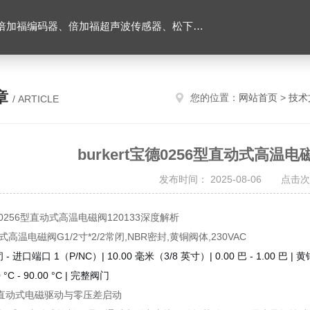
伺服驱动器、松下伺服电机、施耐德TM3模块、巴鲁夫位移传感器、易福门流量传感器等产品。
章
您的位置：
网站首页
>
技术
/ ARTICLE
burkert宝德0256型直动式高温电
发布时间： 2025-08-06 点击次
宝德0256型直动式高温电磁阀120133深度解析
式高温电磁阀G1/2寸*2/2常闭,NBR密封,黄铜阀体,230VAC
 常闭 - 进口端口 1（P/NC）| 10.00 毫米（3/8 英寸）| 0.00 巴 - 1.00 巴 | 黄
 °C - 90.00 °C | 完整阀门
直动式电磁驱动与零压差启动