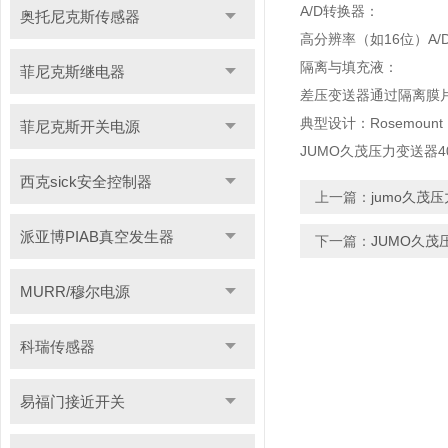
A/D转换器：
奥托尼克斯传感器
高分辨率（如16位）A
隔离与填充液：
菲尼克斯继电器
差压变送器通过隔离膜
典型设计：Rosemou
菲尼克斯开关电源
JUMO久茂压力变送器40101
西克sick安全控制器
上一篇：
jumo久茂压力
派亚博PIAB真空发生器
下一篇：
JUMO久茂压力
MURR/穆尔电源
科瑞传感器
易福门接近开关