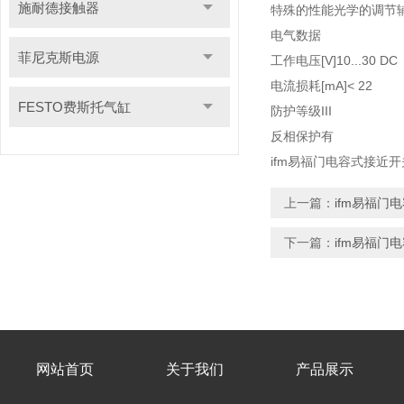
施耐德接触器
特殊的性能
光学的调节
电气数据
菲尼克斯电源
工作电压[V]
10...30 DC
电流损耗[mA]
< 22
FESTO费斯托气缸
防护等级
III
反相保护
有
ifm易福门电容式接近开关
上一篇：
ifm易福门
下一篇：
ifm易福门
网站首页
关于我们
产品展示