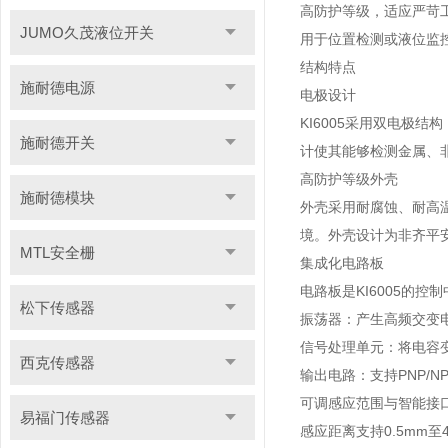
高防护等级，适应严苛
JUMO久茂液位开关
用于位置检测或液位监
结构特点
施耐德电源
电极设计
KI6005采用双电极
施耐德开关
计使其能够检测金属、
高防护等级外壳
施耐德模块
外壳采用耐腐蚀、耐高温
境。外壳设计为非齐平安装的
MTL安全栅
集成化电路板
电路板是KI6005的
松下传感器
振荡器：产生高频交变电
信号处理单元：将电容
西克传感器
输出电路：支持PNP/
可调感应范围与智能接
易福门传感器
感应距离支持0.5mm