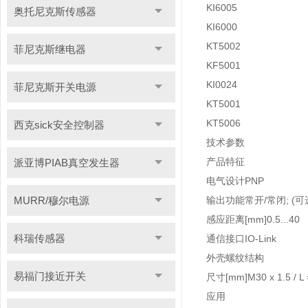
KI6005
奥托尼克斯传感器
KI6000
KT5002
菲尼克斯继电器
KF5001
KI0024
菲尼克斯开关电源
KT5001
KT5006
西克sick安全控制器
技术参数
产品特征
派亚博PIAB真空发生器
电气设计
PNP
MURR/穆尔电源
输出功能
常开/常闭; (可
感应距离[mm]
0.5...40
科瑞传感器
通信接口
IO-Link
外壳
螺纹结构
易福门接近开关
尺寸[mm]
M30 x 1.5 / L
应用