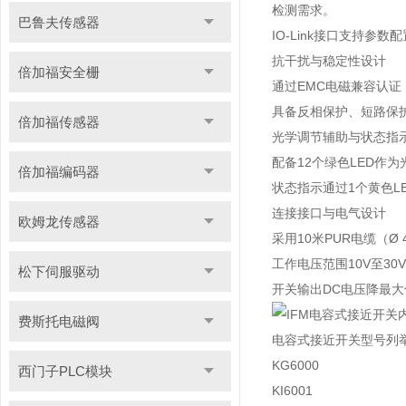
检测需求。
巴鲁夫传感器
IO-Link接口支持
抗干扰与稳定性设计
倍加福安全栅
通过EMC电磁兼容认证（
具备反相保护、短路保
倍加福传感器
光学调节辅助与状态指
配备12个绿色LED作
倍加福编码器
状态指示通过1个黄色L
连接接口与电气设计
欧姆龙传感器
采用10米PUR电缆（Ø
工作电压范围10V至30
松下伺服驱动
开关输出DC电压降最大值
费斯托电磁阀
电容式接近开关型号列
KG6000
西门子PLC模块
KI6001