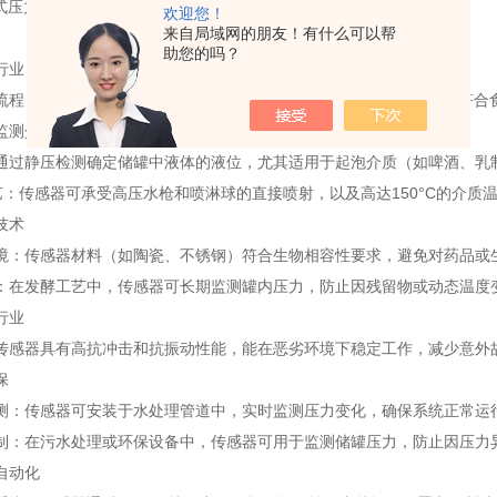
欢迎您！
来自局域网的朋友！有什么可以帮
助您的吗？
行业
流程：PI系列传感器采用全焊接不锈钢外壳和齐平式陶瓷测量元件，符合食
监测介质压力。
通过静压检测确定储罐中液体的液位，尤其适用于起泡介质（如啤酒、乳
工艺：传感器可承受高压水枪和喷淋球的直接喷射，以及高达150°C的介
技术
境：传感器材料（如陶瓷、不锈钢）符合生物相容性要求，避免对药品或
：在发酵工艺中，传感器可长期监测罐内压力，防止因残留物或动态温度
行业
传感器具有高抗冲击和抗振动性能，能在恶劣环境下稳定工作，减少意外
保
测：传感器可安装于水处理管道中，实时监测压力变化，确保系统正常运
制：在污水处理或环保设备中，传感器可用于监测储罐压力，防止因压力
自动化