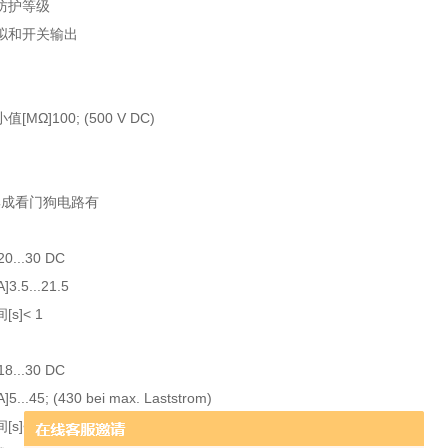
防护等级
拟和开关输出
值[MΩ]
100; (500 V DC)
g集成看门狗电路
有
20...30 DC
]
3.5...21.5
[s]
< 1
18...30 DC
]
5...45; (430 bei max. Laststrom)
[s]
< 0.5