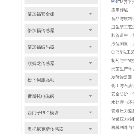
应用领域
倍加福安全栅
食品与饮料
卫生型工艺
倍加福传感器
和管道中，
液位测量：
倍加福编码器
CIP清洗
制药与生物
欧姆龙传感器
无菌生产环
发酵罐监测
松下伺服驱动
化工与石油
安全防护：
费斯托电磁阀
水处理与环
管道压力监
西门子PLC模块
储罐压力控
机械制造与
奥托尼克斯传感器