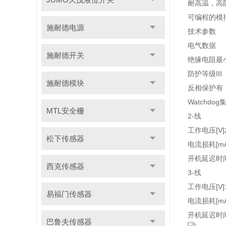
耐高温，高
可编程的模
施耐德电源
技术参数
电气数据
施耐德开关
绝缘电阻最小
防护等级
III
施耐德模块
反相保护
有
Watchdo
MTL安全栅
2-线
工作电压[V]
松下传感器
电流损耗[mA
开机延迟时间
西克传感器
3-线
工作电压[V]
易福门传感器
电流损耗[mA
开机延迟时间
巴鲁夫传感器