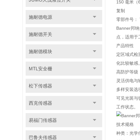
150 毫米（
复制
施耐德电源
零部件号： 7
Banne
施耐德开关
点，适用于
产品特性
施耐德模块
定区域式检
化比较敏感
MTL安全栅
高防护等级
灵活供电与输
松下传感器
多样安装选
可见光斑与
西克传感器
工作状态。
易福门传感器
技术规格
种类：光学
巴鲁夫传感器