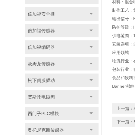
材料：混合
制作工艺：
倍加福安全栅
输出信号：N
防护等级：IP
倍加福传感器
供电范围：1
安装选项：
倍加福编码器
应用领域
物流行业：
欧姆龙传感器
包装行业：
食品和饮料
松下伺服驱动
Banner邦
费斯托电磁阀
上一篇：
西门子PLC模块
下一篇：
奥托尼克斯传感器