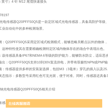
6 英寸）4 针 M12 尾缆快速接头
8197
r邦纳光电传感器Q20PFF50Q5是一款定区域式光电传感器，具备高防护
工业自动化中的多种检测场景。
测：Q20PFF50Q5采用定区域式检测模式，能够忽略关断点以外的物
。这种特性使其在需要精确检测特定区域内物体存在的场合中表现出色。
：该传感器具备IP67和NEMA 6等级的防护能力，能够防水防尘，适应恶
出：Q20PFF50Q5支持10到30V直流供电，并带有双极性NPN或P
项：传感器提供多样的安装架选择，包括M3（3毫米）穿孔的插入以及25
状态指示：多数型号采用红色可见光斑，便于对准。同时，传感器还具备36
传感器