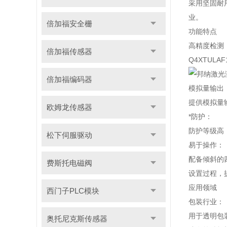
采用坚固耐
业。
倍加福安全栅
功能特点
高精度检测
倍加福传感器
Q4XTU
倍加福编码器
模拟量输出
提供模拟量
欧姆龙传感器
*防护：
防护等级高
松下伺服驱动
易于操作：
配备倾斜的
费斯托电磁阀
设置过程，
应用领域
西门子PLC模块
包装行业：
用于透明包
奥托尼克斯传感器