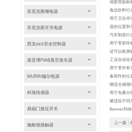
缩套筒贴标
食品饮料行
菲尼克斯继电器
用于卫生环
器的位置和
菲尼克斯开关电源
汽车制造行
用于零部件
西克sick安全控制器
还可以检测
工业自动化
派亚博PIAB真空发生器
用于零件有
MURR/穆尔电源
备部件的位
物流仓储领
科瑞传感器
用于包裹分
够适应不同
易福门接近开关
Banner邦
上一篇：
施耐德接触器