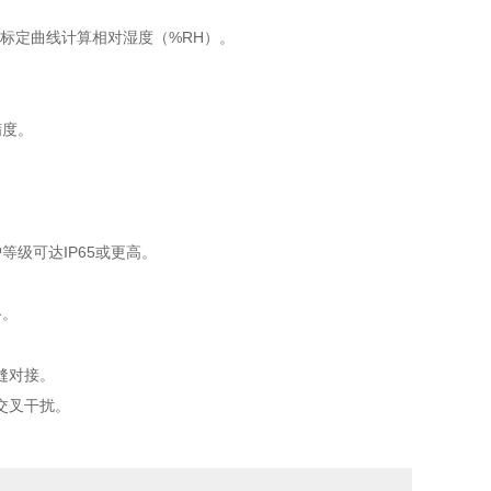
标定曲线计算相对湿度（%RH）。
精度。
等级可达IP65或更高。
路。
无缝对接。
交叉干扰。