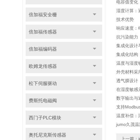
电容值变化
湿度计算：
倍加福安全栅
技术优势
响应速度：
倍加福传感器
抗污染能力
集成化设计
倍加福编码器
集成化结构
温度与湿度
欧姆龙传感器
外壳材料采
透气膜设计
松下伺服驱动
在湿度敏感
数字输出与
费斯托电磁阀
支持Modbu
温度补偿：
西门子PLC模块
jumo久茂温湿
奥托尼克斯传感器
上一篇：