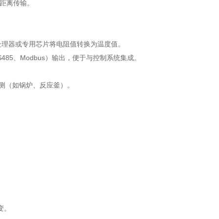
长距离传输。
通过微处理器或专用芯片将电阻值转换为温度值。
485、Modbus）输出，便于与控制系统集成。
监测（如锅炉、反应釜）。
变。