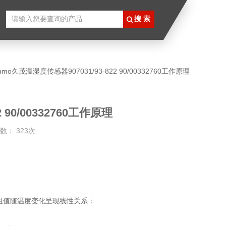
jumo久茂温湿度传感器907031/93-822 90/00332760工作原理
 90/00332760工作原理
数： 323次
电阻值随温度变化呈现线性关系：