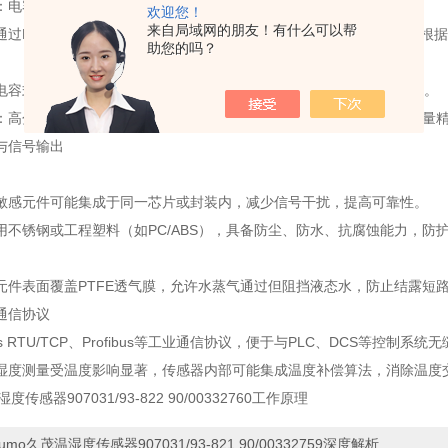
：电容值与介电常数成正比，因此湿度变化会直接引起电容值变化。
欢迎您！
来自局域网的朋友！有什么可以帮
通过RC振荡电路或专用芯片将电容值转换为频率信号或数字信号，再根据
助您的吗？
电容式湿敏元件响应时间短（通常<10秒），适合快速变化的工业环境。
：高分子薄膜表面可覆盖防尘膜（如PTFE），防止灰尘或油污影响测量
与信号输出
敏感元件可能集成于同一芯片或封装内，减少信号干扰，提高可靠性。
用不锈钢或工程塑料（如PC/ABS），具备防尘、防水、抗腐蚀能力，防护
元件表面覆盖PTFE透气膜，允许水蒸气通过但阻挡液态水，防止结露短
通信协议
s RTU/TCP、Profibus等工业通信协议，便于与PLC、DCS等控制系统
湿度测量受温度影响显著，传感器内部可能集成温度补偿算法，消除温度
度传感器907031/93-822 90/00332760工作原理
jumo久茂温湿度传感器907031/93-821 90/00332759深度解析