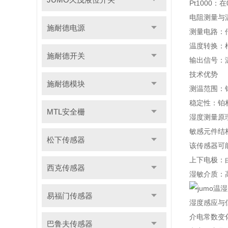
Pt1000
电阻测量与
施耐德电源
测量电路：
温度转换：根
施耐德开关
输出信号：温
技术优势
施耐德模块
测温范围：
稳定性：铂
MTL安全栅
湿度测量原
敏感元件结
松下传感器
该传感器可
上下电极：
西克传感器
湿敏介质：
易福门传感器
湿度感应与
介电常数变
巴鲁夫传感器