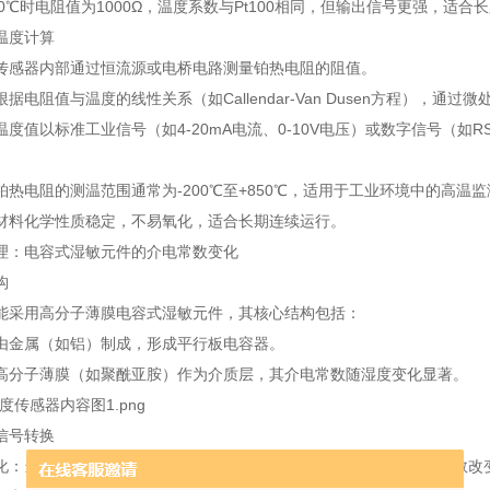
：在0℃时电阻值为1000Ω，温度系数与Pt100相同，但输出信号更强，适合
温度计算
传感器内部通过恒流源或电桥电路测量铂热电阻的阻值。
据电阻值与温度的线性关系（如Callendar-Van Dusen方程），
度值以标准工业信号（如4-20mA电流、0-10V电压）或数字信号（如RS
铂热电阻的测温范围通常为-200℃至+850℃，适用于工业环境中的高温
材料化学性质稳定，不易氧化，适合长期连续运行。
理：电容式湿敏元件的介电常数变化
构
能采用高分子薄膜电容式湿敏元件，其核心结构包括：
由金属（如铝）制成，形成平行板电容器。
高分子薄膜（如聚酰亚胺）作为介质层，其介电常数随湿度变化显著。
信号转换
化：当环境湿度变化时，高分子薄膜吸收或释放水分子，导致介电常数改