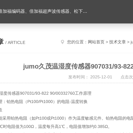
伺服驱动器、松下伺服电机、施耐德TM3模块、巴鲁夫位移传感器、易福门流量传感器等产品。
章
您的位置：
网站首页
>
技术文章
> 
/ ARTICLE
jumo久茂温湿度传感器907031/93-822
发布时间： 2025-12-01 点击次
度传感器907031/93-822 90/00332760工作原理
：铂热电阻（Pt100/Pt1000）的电阻-温度转换
性
能采用铂热电阻（如Pt100或Pt1000）作为温度敏感元件。铂热电阻的
在0℃时电阻值为100Ω，温度每升高1℃，电阻值增加约0.385Ω。