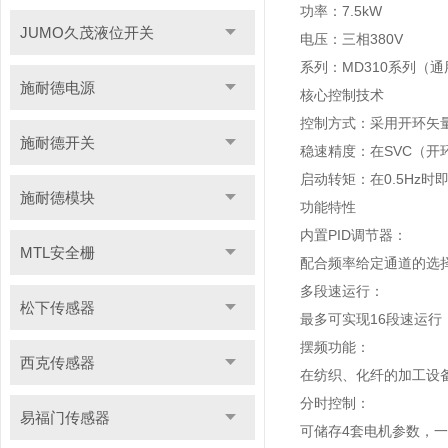
功率：7.5kW
JUMO久茂液位开关
电压：三相380V
系列：MD310系列（
施耐德电源
核心控制技术
控制方式：采用开环矢
施耐德开关
稳速精度：在SVC（开
启动转矩：在0.5Hz
施耐德模块
功能特性
内置PID调节器：
MTL安全栅
配合频率给定通道的选
多段速运行：
松下传感器
最多可实现16段速运
摆频功能：
西克传感器
在纺织、化纤的加工设
分时控制：
易福门传感器
可储存4套电机参数，