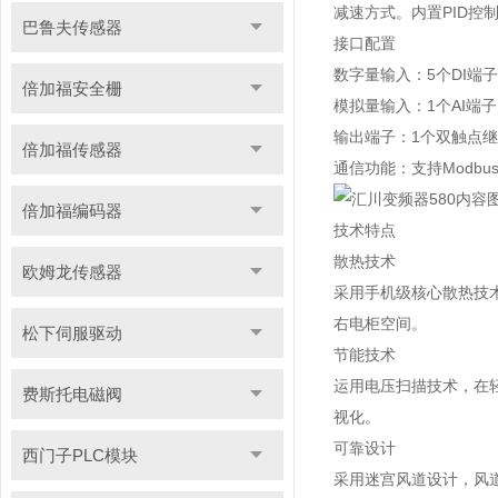
减速方式。内置PID控
巴鲁夫传感器
接口配置
数字量输入：5个DI端子（
倍加福安全栅
模拟量输入：1个AI端子
输出端子：1个双触点继电
倍加福传感器
通信功能：支持Modbus
倍加福编码器
技术特点
散热技术
欧姆龙传感器
采用手机级核心散热技
右电柜空间。
松下伺服驱动
节能技术
运用电压扫描技术，在轻
费斯托电磁阀
视化。
可靠设计
西门子PLC模块
采用迷宫风道设计，风