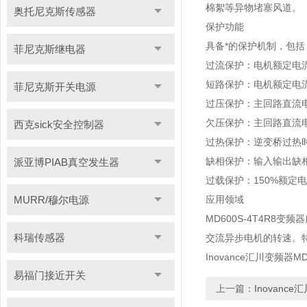
棉絮等异物堵塞风道。
奥托尼克斯传感器
保护功能
具备*的保护机制，包括
菲尼克斯继电器
过流保护：电机额定电流
短路保护：电机额定电流
菲尼克斯开关电源
过压保护：主回路直流电
欠压保护：主回路直流
西克sick安全控制器
过热保护：逆变桥过热
缺相保护：输入输出缺
派亚博PIAB真空发生器
过载保护：150%额定电
MURR/穆尔电源
应用领域
MD600S-4T4R
科瑞传感器
交流异步电机的转速。
Inovance汇川变频器M
易福门接近开关
上一篇：
Inovanc