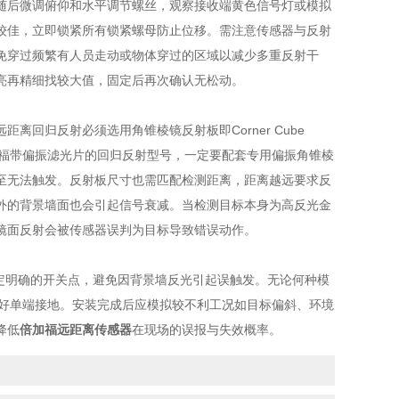
随后微调俯仰和水平调节螺丝，观察接收端黄色信号灯或模拟
较佳，立即锁紧所有锁紧螺母防止位移。需注意传感器与反射
免穿过频繁有人员走动或物体穿过的区域以减少多重反射干
亮再精细找较大值，固定后再次确认无松动。
归反射必须选用角锥棱镜反射板即Corner Cube
对于倍加福带偏振滤光片的回归反射型号，一定要配套专用偏振角锥棱
至无法触发。反射板尺寸也需匹配检测距离，距离越远要求反
外的背景墙面也会引起信号衰减。当检测目标本身为高反光金
镜面反射会被传感器误判为目标导致错误动作。
设定明确的开关点，避免因背景墙反光引起误触发。无论何种模
做好单端接地。安装完成后应模拟较不利工况如目标偏斜、环境
降低
倍加福远距离传感器
在现场的误报与失效概率。