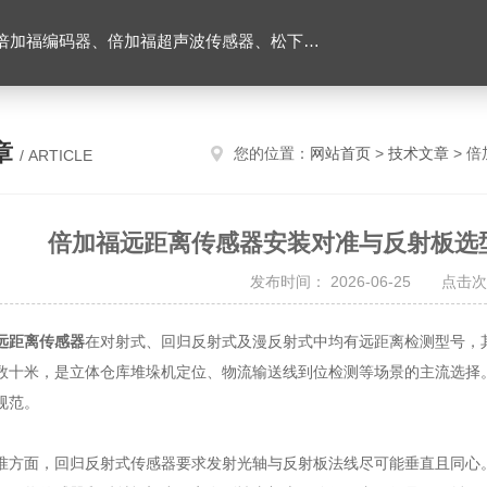
伺服驱动器、松下伺服电机、施耐德TM3模块、巴鲁夫位移传感器、易福门流量传感器等产品。
章
您的位置：
网站首页
>
技术文章
> 
/ ARTICLE
倍加福远距离传感器安装对准与反射板选
发布时间： 2026-06-25 点击次
远距离传感器
在对射式、回归反射式及漫反射式中均有远距离检测型号，
数十米，是立体仓库堆垛机定位、物流输送线到位检测等场景的主流选择
规范。
面，回归反射式传感器要求发射光轴与反射板法线尽可能垂直且同心。