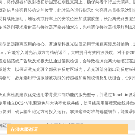
调，将传感器和反射板初步固定在刚性支架上，确保两者平行且无倾斜。
找到信号较强且较稳定的位置，此时绿色运行指示灯常亮且余量指示达到
受持续微振动，堆垛机或行车上的安装位应加减震胶垫，长距离光路要避
传感器则要求发射器与接收器严格共轴对准，先粗调使接收器指示灯刚点
是远距离应用的核心。普通塑料反光贴仅适用于短距离漫反射辅助，远距离回
eflector，它能将入射光沿原方向精确返回，大幅提升有效回波强度。
普通铝箔或广告级反光板无法通过偏振检偏，会导致检测距离大幅缩短甚
积越大，以保证激光光斑全部落在反射区域内，若光斑部分溢出到反射板
装物时，必须选用带偏振滤波功能的传感器加角锥棱镜反射板组合，否则
离检测建议优先选用带背景抑制功能的激光型号，并通过Teach-in
使用独立DC24V电源避免与大功率负载共线，信号线采用屏蔽双绞线并
行复测，确认输出稳定方可投入运行。掌握这些对准与选型细节，能显著
施迈赛BNS 16 ST1-AS V安全开关传感器原理