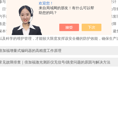
与日常保养，
倍加福模拟量输入安全栅
由于其全封闭的电子模块化设计
欢迎您！
来自局域网的朋友！有什么可以帮
。日常的维护工作重点在于定期检查接线端子的紧固情况，防止因振动导致
助您的吗？
的手段，绿色灯常亮通常表示电源正常，黄色灯则反映信号状态。如果发
路是否完整，再检查安全栅的供电电压是否跌落。若确认安全栅内部故障
保本安参数匹配。此外，应定期清理设备表面的粉尘，保持散热良好，避
以及科学的维护管理，才能较大限度发挥该安全栅的防护效能，确保生产
倍加福增量式编码器的高精度工作原理
常见故障排查｜倍加福激光测距仪无信号/跳变问题的原因与解决方法