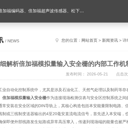
伺服驱动器、松下伺服电机、施耐德TM3模块、巴鲁夫位移传感器、易福门流量传感器等产品。
讯
您的位置：
网站首页
>
新闻资讯
> 详
/ NEWS
细解析倍加福模拟量输入安全栅的内部工作机
发布时间： 2026-05-21 点击次
自动化控制系统中，尤其是涉及石油化工、天然气处理以及制药等存在
。
倍加福模拟量输入安全栅
作为连接现场检测仪表与安全区控制系统之间
通常安装在安全区域的DIN导轨上，其核心构造包括本安能量限制电路、
线制或三线制变送器输出的4至20毫安直流电流信号，首先进入本安端，
确保即便外部线路发生短路或异常高压窜入，传递到现场端的能量也被严