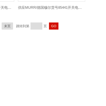
供应MURR/德国穆尔900011112开关电源正品
供应MURR/德国穆尔货号85441开关电源模块
末页
跳转到第
页