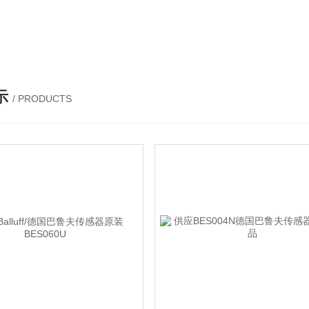
伺服驱动器、松下伺服电机、施耐德TM3模块、巴鲁夫位移传感器、易福门流量传感器等产品。
示
/ PRODUCTS