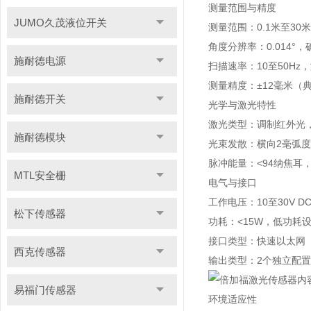
测量范围与精度
JUMO久茂液位开关
测量范围：0.1米至3
角度分辨率：0.014°
施耐德电源
扫描速率：10至50H
测量精度：±12毫米（
施耐德开关
光学与激光特性
激光类型：调制红外光，
施耐德模块
光束发散：横向2毫弧度
脉冲能量：<94纳焦耳
MTL安全栅
电气与接口
工作电压：10至30V 
松下传感器
功耗：<15W，低功耗
接口类型：快速以太网（10
西克传感器
输出类型：2个独立配
易福门传感器
环境适应性