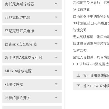
高精度定位与导航，提
奥托尼克斯传感器
物流自动化
自动化仓库中的货物分
菲尼克斯继电器
30米测量范围与高角
智能交通
菲尼克斯开关电源
无人驾驶车辆、港口自
快速扫描速率与高精度
西克sick安全控制器
安防监控
区域入侵检测、周界防
派亚博PIAB真空发生器
P+F倍加福2-D激光雷达传
MURR/穆尔电源
上一篇：
使用倍加福
科瑞传感器
下一篇：
ELCO宜科编
易福门接近开关